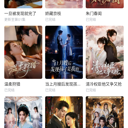
一旦被发现就完了
娇藏京枝
朱门春闺
更新至第01集
已完结
已完结
温柔狩猎
当上月嫂后发现孩子是我的
清冷权臣他又争又抢
已完结
已完结
已完结