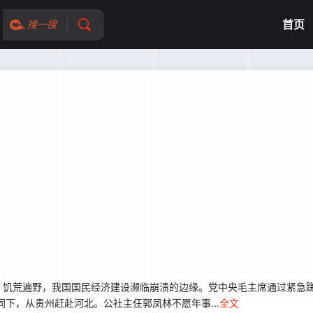
首页
搜一搜
饥荒遍野，我国国民经济建设濒临崩溃的边缘。党中央毛主席通过紧急蹉
下，从贵州赶赴河北。公社主仼郭凤林不愿年事...
全文