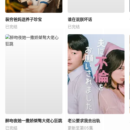
装穷爸妈送养子珍宝
谁在说朕坏话
已完结
已完结
醉吻夜她一撒娇桀骜大佬心狂跳
老公要求我去出轨
已完结
更新至第05集