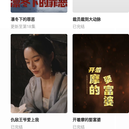
凛冬下的罪恶
裁员裁到大动脉
更新至第18集
已完结
仇敌王爷爱上我
开着摩的娶富婆
已完结
已完结