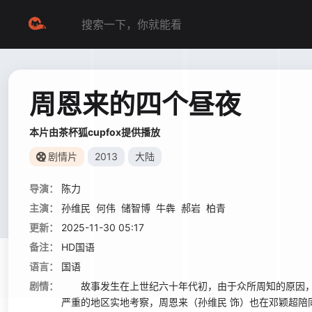
周恩来的四个昼夜
本片由茶杯狐cupfox提供播放
剧情片
2013
大陆
导演：
陈力
主演：
孙维民
何伟
储智博
牛犇
郝岩
柏青
更新：
2025-11-30 05:17
备注：
HD国语
语言：
国语
剧情：
故事发生在上世纪六十年代初，由于众所周知的原因，
严重的地区实地考察，周恩来（孙维民 饰）也在邓颖超陪同