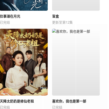
往事溺在月光
盲盒
已完结
更新至第12集
天降太奶奶是修仙老祖
喜欢你，我也是第一部
已完结
已完结