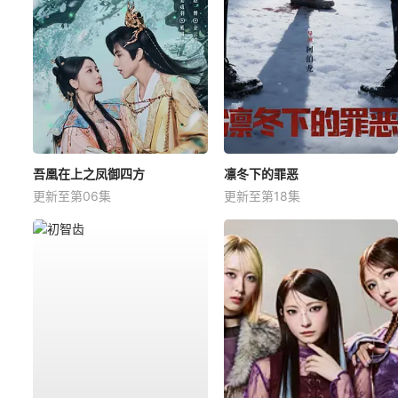
吾凰在上之凤御四方
凛冬下的罪恶
更新至第06集
更新至第18集