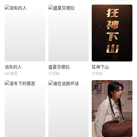
消失的人
盛夏芬德拉
狂神下山
HD国语
已完结
已完结