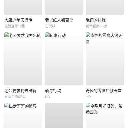
大唐少年天行传
我以纸人镇百鬼
我们的排练
更新至第12集
已完结
更新至第04集
老公要求我去出轨
斩毒行动
奇怪的零食店钱天堂
更新至第05集
HD
HD