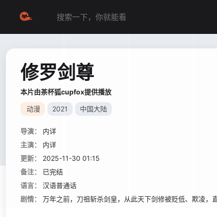
修罗剑尊
本片由茶杯狐cupfox提供播放
动漫
2021
中国大陆
导演：
内详
主演：
内详
更新：
2025-11-30 01:15
备注：
已完结
语言：
汉语普通话
剧情：
万年之前，刀祖斩杀剑皇，从此天下剑修被贬低、欺凌，直到