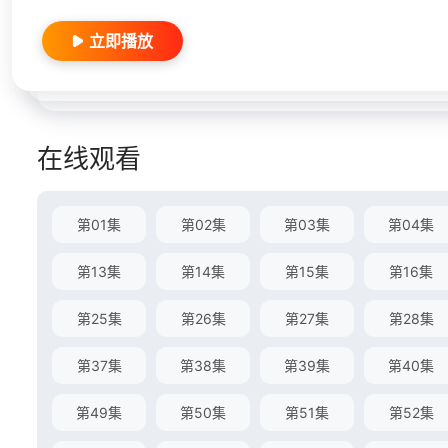
立即播放
在线观看
第01集
第02集
第03集
第04集
第13集
第14集
第15集
第16集
第25集
第26集
第27集
第28集
第37集
第38集
第39集
第40集
第49集
第50集
第51集
第52集