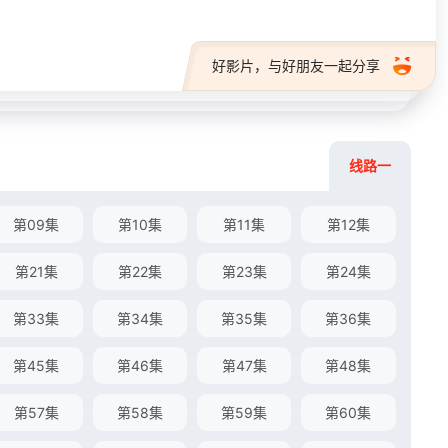
好影片，与好朋友一起分享
线路一
第09集
第10集
第11集
第12集
第21集
第22集
第23集
第24集
第33集
第34集
第35集
第36集
第45集
第46集
第47集
第48集
第57集
第58集
第59集
第60集