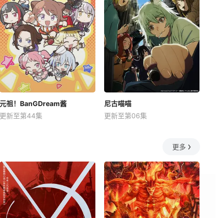
元祖！BanGDream酱
尼古喵喵
更新至第44集
更新至第06集
更多