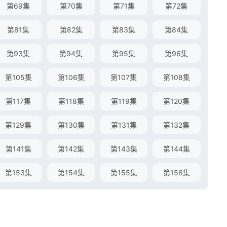
第69集
第70集
第71集
第72集
第81集
第82集
第83集
第84集
第93集
第94集
第95集
第96集
第105集
第106集
第107集
第108集
第117集
第118集
第119集
第120集
第129集
第130集
第131集
第132集
第141集
第142集
第143集
第144集
第153集
第154集
第155集
第156集