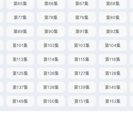
第65集
第66集
第67集
第68集
第77集
第78集
第79集
第80集
第89集
第90集
第91集
第92集
第101集
第102集
第103集
第104集
第113集
第114集
第115集
第116集
第125集
第126集
第127集
第128集
第137集
第138集
第139集
第140集
第149集
第150集
第151集
第152集