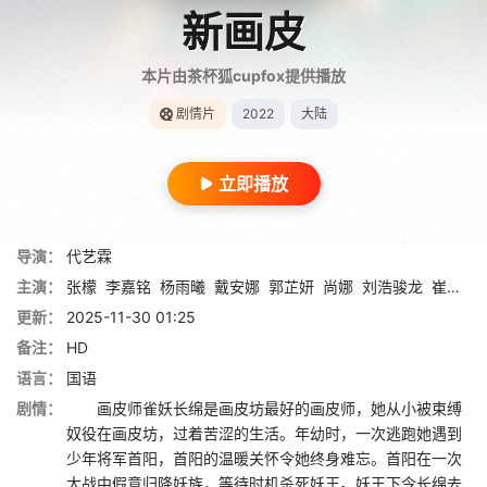
新画皮
本片由茶杯狐cupfox提供播放
剧情片
2022
大陆
立即播放
导演：
代艺霖
主演：
张檬
李嘉铭
杨雨曦
戴安娜
郭芷妍
尚娜
刘浩骏龙
崔颖儿
更新：
2025-11-30 01:25
备注：
HD
语言：
国语
剧情：
画皮师雀妖长绵是画皮坊最好的画皮师，她从小被束缚
奴役在画皮坊，过着苦涩的生活。年幼时，一次逃跑她遇到
少年将军首阳，首阳的温暖关怀令她终身难忘。首阳在一次
大战中假意归降妖族，等待时机杀死妖王。妖王下令长绵去