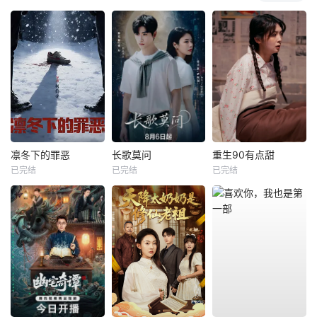
凛冬下的罪恶
长歌莫问
重生90有点甜
已完结
已完结
已完结