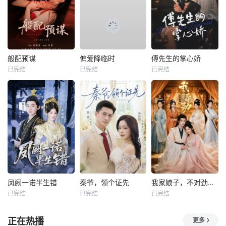
般配预谋
偏爱降临时
傅先生的掌心娇
已完结
已完结
已完结
凤阙一诺半生错
秦爷，领个证先
我家娘子，不对劲第四季
已完结
已完结
已完结
正在热播
更多