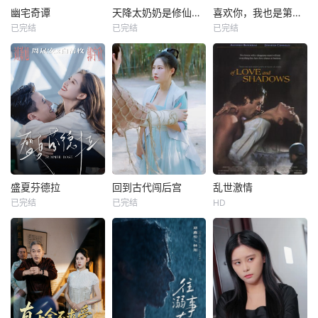
幽宅奇谭
天降太奶奶是修仙老祖
喜欢你，我也是第一部
已完结
已完结
已完结
盛夏芬德拉
回到古代闯后宫
乱世激情
已完结
已完结
HD