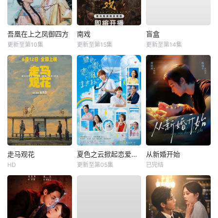
吾凰在上之凤御四方
南戏
盲盒
更新至第10集
更新至第15集
更新至第14集
走马观花
夏色之云掀起恋爱与风暴
从新婚开始
HD
更新至第05集
已完结