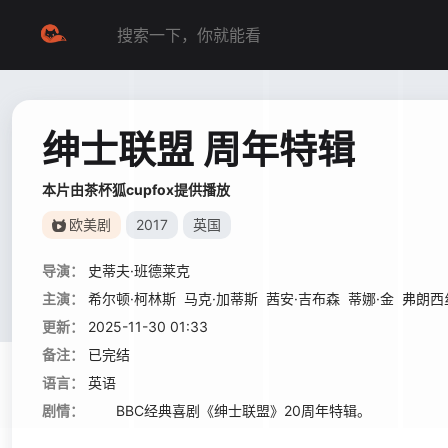
绅士联盟 周年特辑
本片由茶杯狐cupfox提供播放
欧美剧
2017
英国
导演：
史蒂夫·班德莱克
主演：
希尔顿·柯林斯
马克·加蒂斯
茜安·吉布森
蒂娜·金
弗朗西
更新：
2025-11-30 01:33
备注：
已完结
语言：
英语
剧情：
BBC经典喜剧《绅士联盟》20周年特辑。