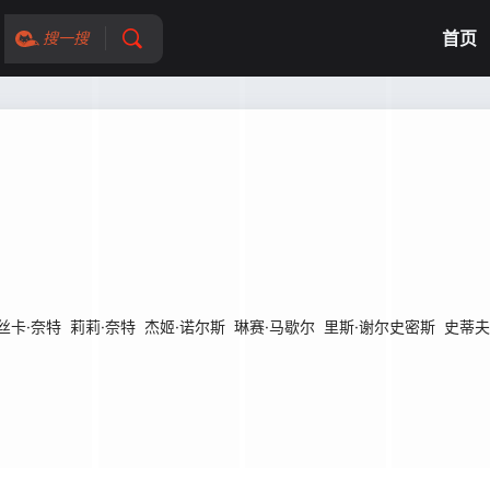
首页
搜一搜
丝卡·奈特
莉莉·奈特
杰姬·诺尔斯
琳赛·马歇尔
里斯·谢尔史密斯
史蒂夫