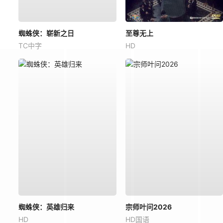
蜘蛛侠：崭新之日
至尊无上
TC中字
HD
蜘蛛侠：英雄归来
宗师叶问2026
HD
HD国语