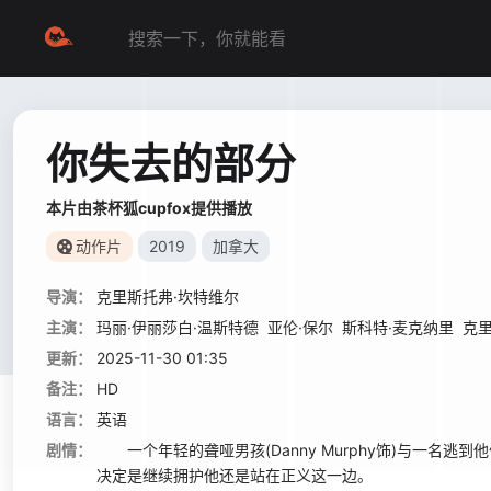
你失去的部分
本片由茶杯狐cupfox提供播放
动作片
2019
加拿大
导演：
克里斯托弗·坎特维尔
主演：
玛丽·伊丽莎白·温斯特德
亚伦·保尔
斯科特·麦克纳里
克里
更新：
2025-11-30 01:35
备注：
HD
语言：
英语
剧情：
一个年轻的聋哑男孩(Danny Murphy饰)与一名
决定是继续拥护他还是站在正义这一边。