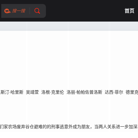
首页
搜一搜
斯汀·哈里斯
吴靖萱
洛根·克里伦
洛丽·帕帕佐普洛斯
达西·菲尔
德里克
逃到他们家农场废弃谷仓避难的的刑事逃意外成为朋友，当两人关系进一步加