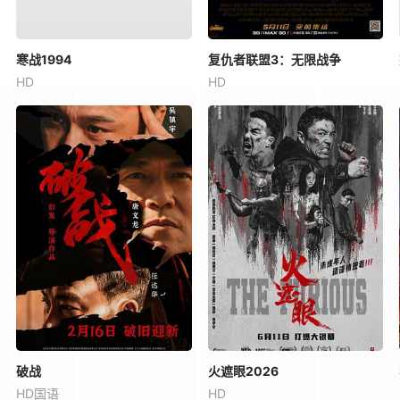
寒战1994
复仇者联盟3：无限战争
HD
HD
破战
火遮眼2026
HD国语
HD