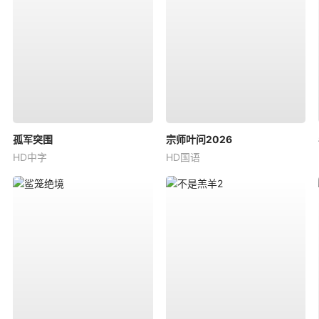
孤军突围
宗师叶问2026
HD中字
HD国语