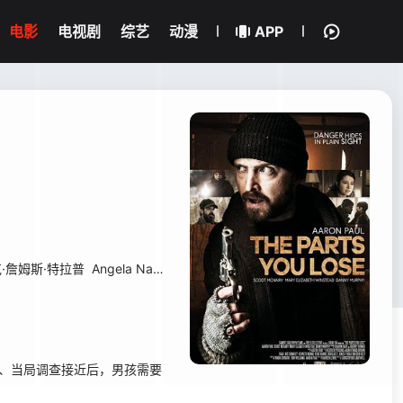
电影
电视剧
综艺
动漫
APP
·詹姆斯·特拉普
Angela Narth
Greyden Bohotchuk
Danny Murphy
S
深、当局调查接近后，男孩需要