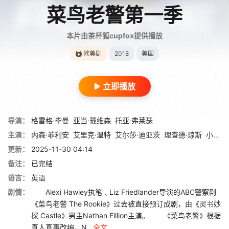
菜鸟老警第一季
本片由茶杯狐cupfox提供播放
欧美剧
2018
美国
立即播放
导演：
格雷格·毕曼
亚当·戴维森
托亚·弗莱瑟
主演：
内森·菲利安
艾里克·温特
艾尔莎·迪亚茨
理查德·琼斯
小泰特斯·马金
更新：
2025-11-30 04:14
备注：
已完结
语言：
英语
剧情：
Alexi Hawley执笔﹑Liz Friedlander导演的ABC警察剧
《菜鸟老警 The Rookie》过去被直接预订成剧，由《灵书妙
探 Castle》男主Nathan Fillion主演。 《菜鸟老警》根据
真人真事改编，N...
全文