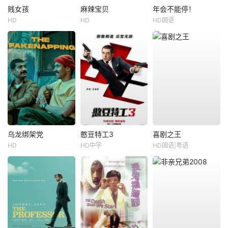
贱女孩
麻辣宝贝
年会不能停！
HD
HD
HD国语
乌龙绑架党
憨豆特工3
喜剧之王
HD
HD中字
HD国语|粤语