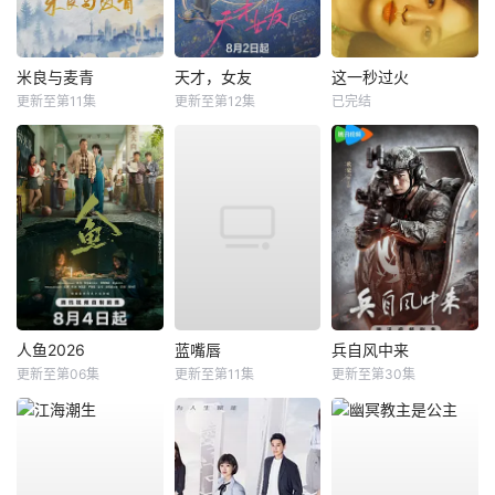
米良与麦青
天才，女友
这一秒过火
更新至第11集
更新至第12集
已完结
人鱼2026
蓝嘴唇
兵自风中来
更新至第06集
更新至第11集
更新至第30集