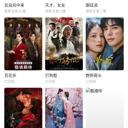
兵自风中来
天才，女友
御廷谣
更新至第30集
更新至第12集
更新至第17集
百花杀
打狗棍
野狗骨头
已完结
已完结
已完结