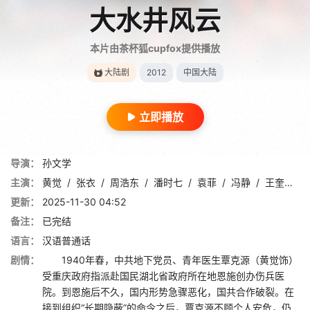
大水井风云
本片由茶杯狐cupfox提供播放
大陆剧
2012
中国大陆
立即播放
导演：
孙文学
主演：
黄觉
/
张衣
/
周浩东
/
潘时七
/
袁菲
/
冯静
/
王奎荣
/
更新：
2025-11-30 04:52
备注：
已完结
语言：
汉语普通话
剧情：
1940年春，中共地下党员、青年医生覃克源（黄觉饰）
受重庆政府指派赴国民湖北省政府所在地恩施创办伤兵医
院。到恩施后不久，国内形势急骤恶化，国共合作破裂。在
接到组织“长期隐蔽”的命令之后，覃克源不顾个人安危，仍