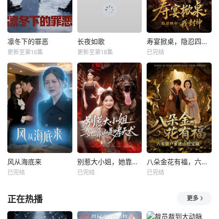
凛冬下的罪恶
长夜如歌
寿宴掀桌，隐忍四年我封神
更新至第16集
更新至第18集
已完结
风从海底来
别惹大小姐，她靠山是哮天犬
八朵金花有福，六零猎户爹进山挖宝藏
已完结
已完结
已完结
正在热播
更多