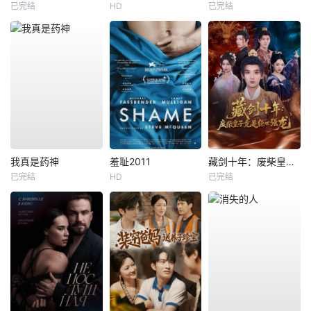
已完结
HD
已完结
我真是药神
羞耻2011
藏剑十年：废柴皇子竟是绝世强龙
已完结
HD
已完结