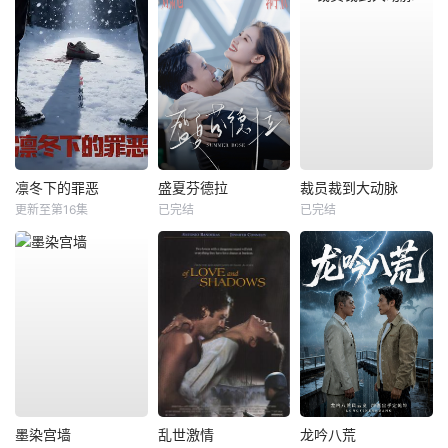
凛冬下的罪恶
盛夏芬德拉
裁员裁到大动脉
更新至第16集
已完结
已完结
墨染宫墙
乱世激情
龙吟八荒