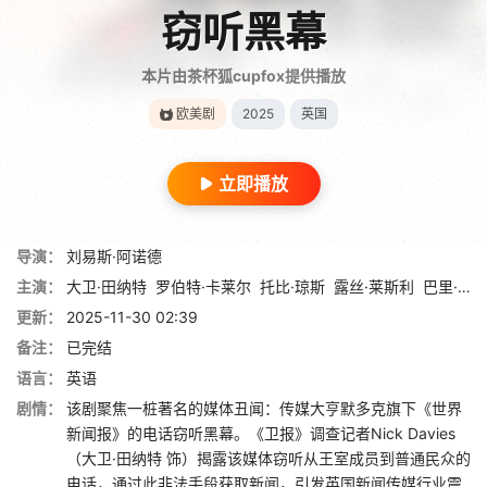
窃听黑幕
本片由茶杯狐cupfox提供播放
欧美剧
2025
英国
立即播放
导演：
刘易斯·阿诺德
主演：
大卫·田纳特
罗伯特·卡莱尔
托比·琼斯
露丝·莱斯利
巴里·斯隆
更新：
2025-11-30 02:39
备注：
已完结
语言：
英语
剧情：
该剧聚焦一桩著名的媒体丑闻：传媒大亨默多克旗下《世界
新闻报》的电话窃听黑幕。《卫报》调查记者Nick Davies
（大卫·田纳特 饰）揭露该媒体窃听从王室成员到普通民众的
电话，通过此非法手段获取新闻，引发英国新闻传媒行业震