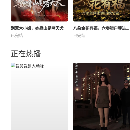
别惹大小姐，她靠山是哮天犬
八朵金花有福，六零猎户爹进山挖宝藏
已完结
已完结
正在热播