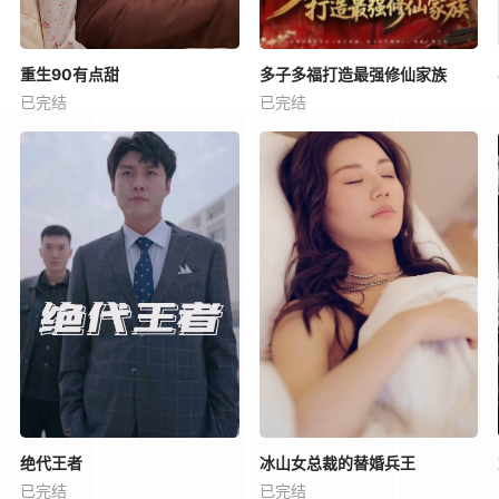
重生90有点甜
多子多福打造最强修仙家族
已完结
已完结
绝代王者
冰山女总裁的替婚兵王
已完结
已完结