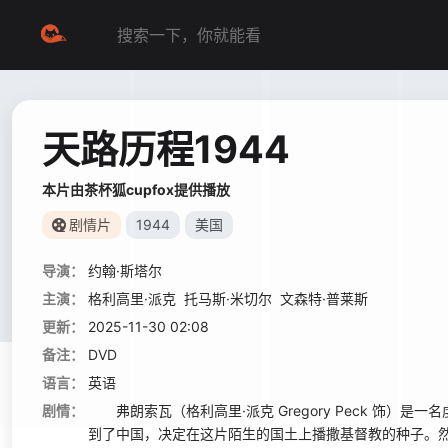
天路历程1944
本片由茶杯狐cupfox提供播放
剧情片
1944
美国
导演：
约翰·斯塔尔
主演：
格利高里·派克
托马斯·米切尔
文森特·普莱斯
更新：
2025-11-30 02:08
备注：
DVD
语言：
英语
剧情：
弗朗索瓦（格利高里·派克 Gregory Peck 饰
到了中国，决定在这片陌生的国土上播撒基督教的种子。然而