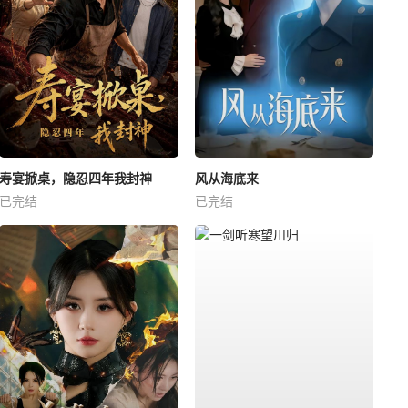
寿宴掀桌，隐忍四年我封神
风从海底来
已完结
已完结