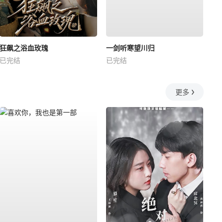
狂飙之浴血玫瑰
一剑听寒望川归
已完结
已完结
更多