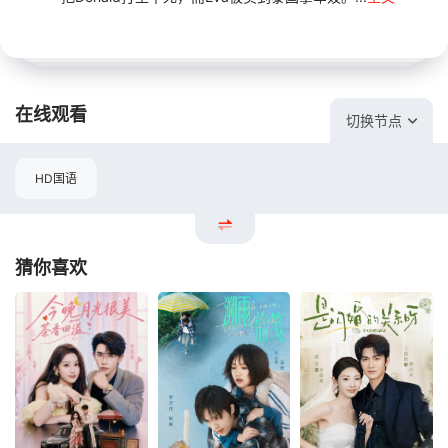
在线观看
切换节点
HD国语
猜你喜欢