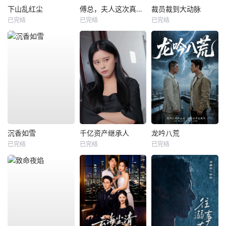
下山乱红尘
傅总，夫人这次真的死了
裁员裁到大动脉
已完结
已完结
已完结
沉香如雪
千亿资产继承人
龙吟八荒
已完结
已完结
已完结