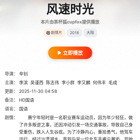
风速时光
本片由茶杯狐cupfox提供播放
剧情片
2018
大陆
立即播放
导演：
辛钊
主演：
李滨
吴谨西
陈志伟
李小胖
李又麟
何伟丰
毛成
更新：
2025-11-30 04:58
备注：
HD国语
语言：
国语
剧情：
赛宁年轻时是一名职业赛车运动员，因为年少轻狂，做
了许多叛逆之事，还因冲动引发一场交通事故，导致自己身
受重伤，跌入人生谷底。为了冷静内心，重拾勇气，他驾车
远行，经过沙漠湖水，直到与另一位女车手睿云邂逅，开始