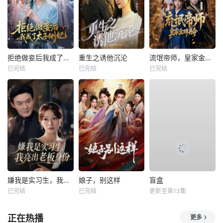
拒绝做妾后我成了太子侧妃
重生之诱他沉沦
流氓帝师，皇家金牌县令
已完结
已完结
已完结
嫌我是实习生，我亮出老板身份
娘子，别这样
盲盒
已完结
已完结
更新至第13集
正在热播
更多