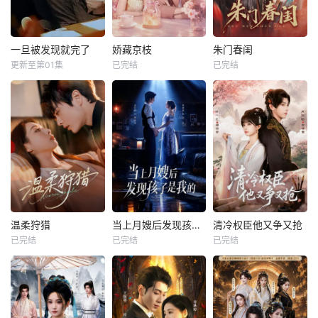
一旦被发现就完了
娇藏京枝
朱门春闺
更新至第01集
已完结
已完结
温柔狩猎
当上月嫂后发现孩子是我的
清冷权臣他又争又抢
已完结
已完结
已完结