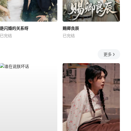
是闪婚的关系呀
赐卿良辰
已完结
已完结
更多