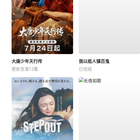
大唐少年天行传
我以纸人镇百鬼
更新至第12集
已完结