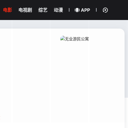
电影
电视剧
综艺
动漫
APP
文