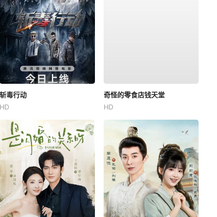
斩毒行动
奇怪的零食店钱天堂
HD
HD