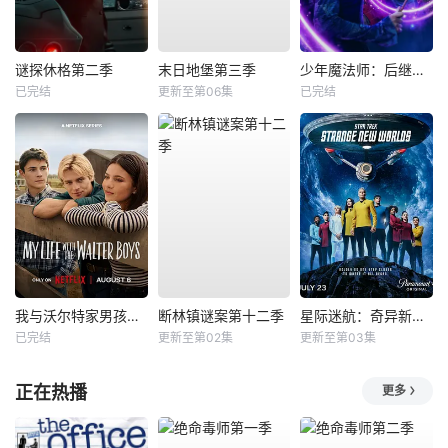
谜探休格第二季
末日地堡第三季
少年魔法师：后继者第三季
已完结
更新至第06集
已完结
我与沃尔特家男孩的生活第三季
断林镇谜案第十二季
星际迷航：奇异新世界第四季
已完结
更新至第02集
更新至第03集
正在热播
更多