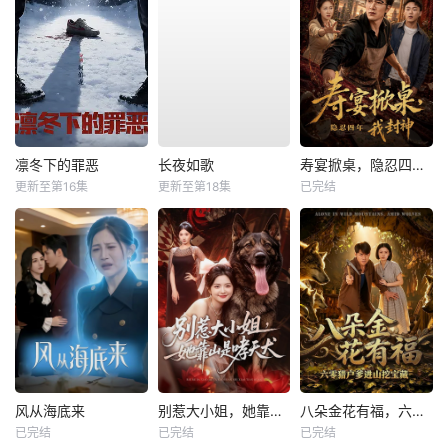
凛冬下的罪恶
长夜如歌
寿宴掀桌，隐忍四年我封神
更新至第16集
更新至第18集
已完结
风从海底来
别惹大小姐，她靠山是哮天犬
八朵金花有福，六零猎户爹进山挖宝藏
已完结
已完结
已完结