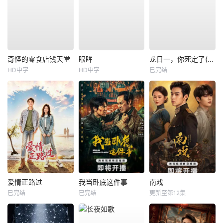
奇怪的零食店钱天堂
眼眸
龙日一，你死定了(短剧)
HD中字
HD中字
已完结
爱情正路过
我当卧底这件事
南戏
已完结
已完结
更新至第12集