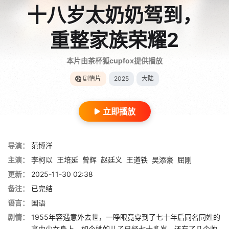
十八岁太奶奶驾到，
重整家族荣耀2
本片由茶杯狐cupfox提供播放
剧情片
2025
大陆
立即播放
导演：
范博洋
主演：
李柯以
王培延
曾辉
赵廷义
王道铁
吴添豪
屈刚
更新：
2025-11-30 02:38
备注：
已完结
语言：
国语
剧情：
1955年容遇意外去世，一睁眼竟穿到了七十年后同名同姓的
高中少女身上。如今她的儿子已经七十多岁，还有了几个帅