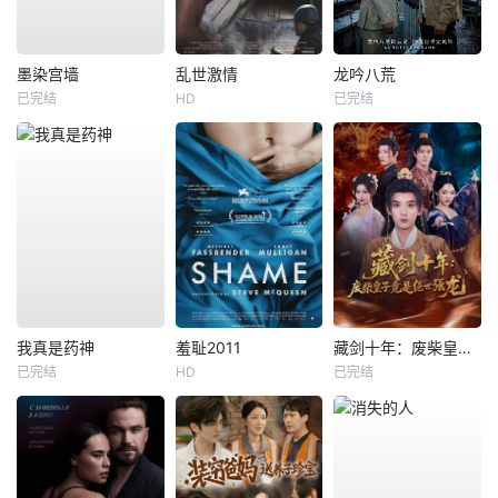
墨染宫墙
乱世激情
龙吟八荒
已完结
HD
已完结
我真是药神
羞耻2011
藏剑十年：废柴皇子竟是绝世强龙
已完结
HD
已完结