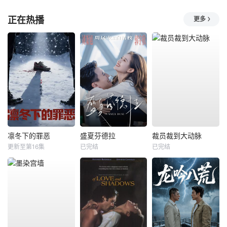
正在热播
更多
凛冬下的罪恶
盛夏芬德拉
裁员裁到大动脉
更新至第16集
已完结
已完结