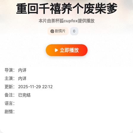
重回千禧养个废柴爹
本片由茶杯狐cupfox提供播放
剧情片
0
立即播放
导演：
内详
主演：
内详
更新：
2025-11-29 22:12
备注：
已完结
语言：
剧情：