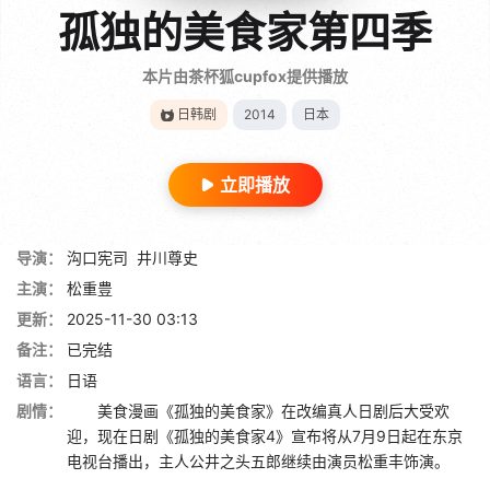
孤独的美食家第四季
本片由茶杯狐cupfox提供播放
日韩剧
2014
日本
立即播放
导演：
沟口宪司
井川尊史
主演：
松重豊
更新：
2025-11-30 03:13
备注：
已完结
语言：
日语
剧情：
美食漫画《孤独的美食家》在改编真人日剧后大受欢
迎，现在日剧《孤独的美食家4》宣布将从7月9日起在东京
电视台播出，主人公井之头五郎继续由演员松重丰饰演。