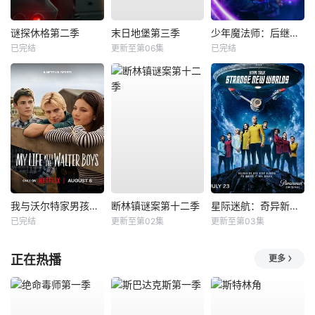
谜探休格第二季
末日地堡第三季
少年魔法师：后继者第三季
已完结
更新至第06集
已完结
我与沃尔特家男孩的生活第三季
断林镇谜案第十二季
星际迷航：奇异新世界第四季
已完结
更新至第02集
更新至第03集
正在热播
更多