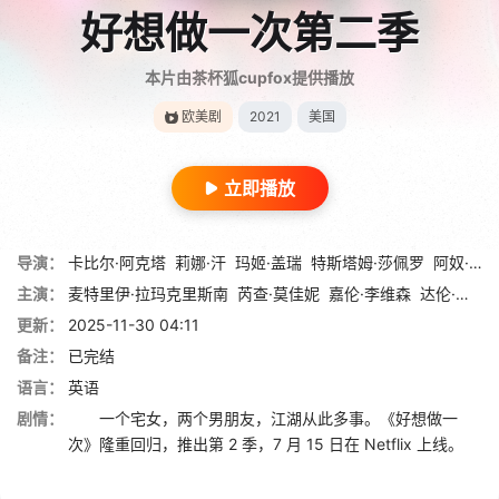
好想做一次第二季
本片由茶杯狐cupfox提供播放
欧美剧
2021
美国
立即播放
导演：
卡比尔·阿克塔
莉娜·汗
玛姬·盖瑞
特斯塔姆·莎佩罗
阿奴·瓦利亚
主演：
麦特里伊·拉玛克里斯南
芮查·莫佳妮
嘉伦·李维森
达伦·巴内特
更新：
2025-11-30 04:11
备注：
已完结
语言：
英语
剧情：
一个宅女，两个男朋友，江湖从此多事。《好想做一
次》隆重回归，推出第 2 季，7 月 15 日在 Netflix 上线。