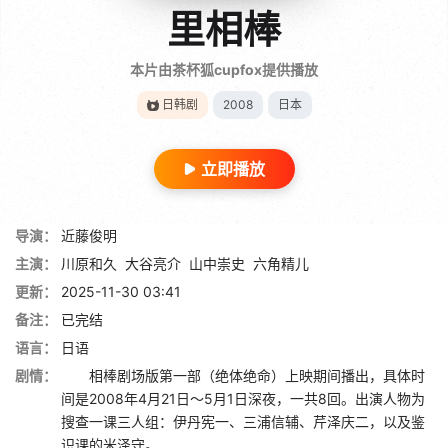
里相棒
本片由茶杯狐cupfox提供播放
日韩剧
2008
日本
立即播放
导演：
近藤俊明
主演：
川原和久
大谷亮介
山中崇史
六角精儿
更新：
2025-11-30 03:41
备注：
已完结
语言：
日语
剧情：
相棒剧场版第一部（绝体绝命）上映期间播出，具体时
间是2008年4月21日～5月1日深夜，一共8回。出演人物为
搜查一课三人组：伊丹宪一、三浦信辅、芹泽庆二，以及鉴
识课的米泽守。