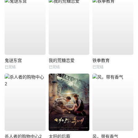
鬼谜东宫
我的荒糖恋爱
铁拳教育
已完结
已完结
已完结
杀人者的购物中心2
太阳的后裔
风，带有香气