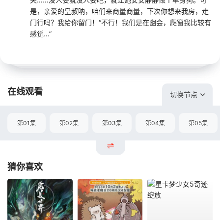
是，亲爱的皇叔呐，咱们来商量商量，下次你想来我房，走
门行吗？我给你留门！“不行！我们是在幽会，爬窗我比较有
感觉…”
在线观看
切换节点
第01集
第02集
第03集
第04集
第05集
猜你喜欢