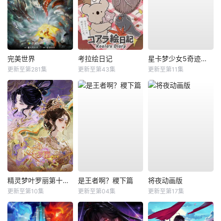
完美世界
考拉绘日记
星卡梦少女5奇迹绽放
更新至第281集
更新至第43集
更新至第11集
精灵梦叶罗丽第十一季（下）
是王者啊？稷下篇
将夜动画版
更新至第10集
更新至第04集
更新至第17集