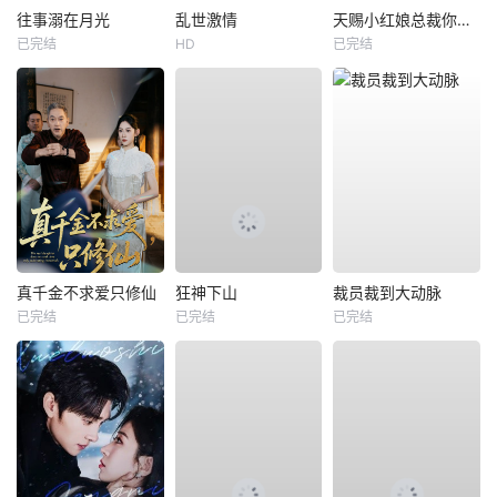
往事溺在月光
乱世激情
天赐小红娘总裁你找错夫人了
已完结
HD
已完结
真千金不求爱只修仙
狂神下山
裁员裁到大动脉
已完结
已完结
已完结