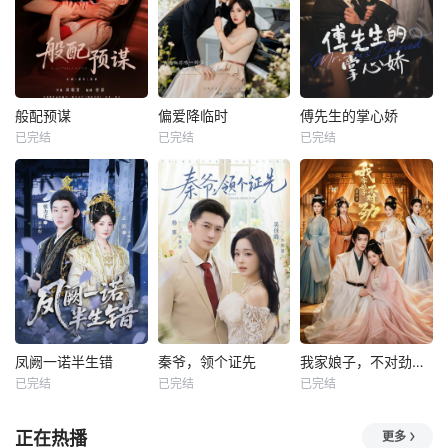
般配预谋
偏爱降临时
傅先生的掌心娇
已完结
已完结
已完结
凤阙一诺半生错
秦爷，领个证先
我家娘子，不对劲第四季
已完结
已完结
已完结
正在热播
更多