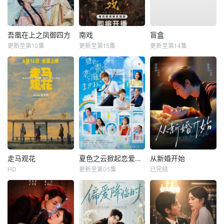
吾凰在上之凤御四方
南戏
盲盒
更新至第10集
更新至第15集
更新至第14集
走马观花
夏色之云掀起恋爱与风暴
从新婚开始
HD
更新至第05集
已完结