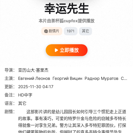
幸运先生
本片由茶杯狐cupfox提供播放
剧情片
1971
其它
立即播放
导演：
亚历山大·塞里杰
主演：
Евгений Леонов
Георгий Вицин
Раднэр Муратов
Савелий Крамаров
更新：
2025-11-30 04:17
备注：
HD中字
语言：
其它
剧情：
这部影片讲的是幼儿园园长如何引导三个惯犯走上正道
的故事。事有凑巧，可爱的特罗什金与危险的窃贼多岑特长
得就像一对孪生兄弟。警方让其深入多岑特犯罪团伙，打探
他们藏匿赃物的处所。但越狱了的真多岑特令事情节外生