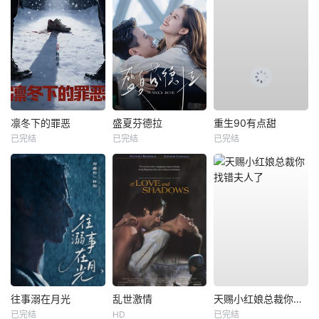
凛冬下的罪恶
盛夏芬德拉
重生90有点甜
已完结
已完结
已完结
往事溺在月光
乱世激情
天赐小红娘总裁你找错夫人了
已完结
HD
已完结