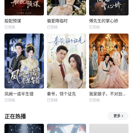
般配预谋
偏爱降临时
傅先生的掌心娇
已完结
已完结
已完结
凤阙一诺半生错
秦爷，领个证先
我家娘子，不对劲第四季
已完结
已完结
已完结
正在热播
更多