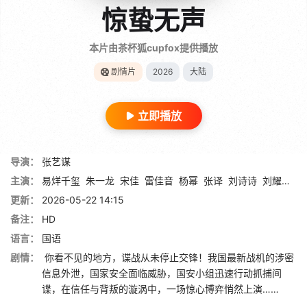
惊蛰无声
本片由茶杯狐cupfox提供播放
剧情片
2026
大陆
立即播放
导演：
张艺谋
主演：
易烊千玺
朱一龙
宋佳
雷佳音
杨幂
张译
刘诗诗
刘耀文
林
更新：
2026-05-22 14:15
备注：
HD
语言：
国语
剧情：
你看不见的地方，谍战从未停止交锋！我国最新战机的涉密
信息外泄，国家安全面临威胁，国安小组迅速行动抓捕间
谍，在信任与背叛的漩涡中，一场惊心博弈悄然上演……