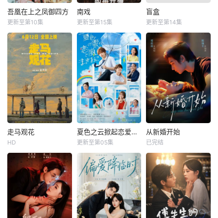
吾凰在上之凤御四方
南戏
盲盒
更新至第10集
更新至第15集
更新至第14集
走马观花
夏色之云掀起恋爱与风暴
从新婚开始
HD
更新至第05集
已完结