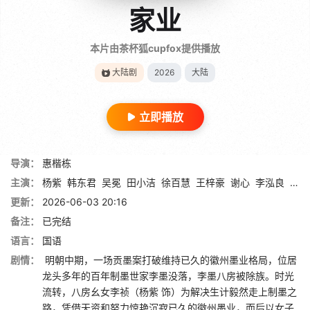
家业
本片由茶杯狐cupfox提供播放
大陆剧
2026
大陆
立即播放
导演：
惠楷栋
主演：
杨紫
韩东君
吴冕
田小洁
徐百慧
王梓豪
谢心
李泓良
杨斯
更新：
2026-06-03 20:16
备注：
已完结
语言：
国语
剧情：
明朝中期，一场贡墨案打破维持已久的徽州墨业格局，位居
龙头多年的百年制墨世家李墨没落，李墨八房被除族。时光
流转，八房幺女李祯（杨紫 饰）为解决生计毅然走上制墨之
路，凭借天资和努力惊艳沉寂已久的徽州墨业，而后以女子