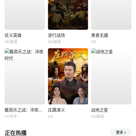
仗义英雄
逆行战场
勇者无疆
HD国语
HD国语
HD
戴高乐之战：淬炼时代
庄蹻演义
战地之星
TC中字
HD
HD国语
正在热播
更多