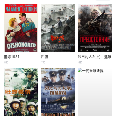
羞辱1931
四渡
烈日灼人2(上)：逃难
HD
TC
HD