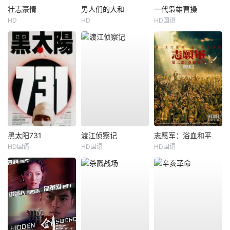
壮志豪情
男人们的大和
一代枭雄曹操
HD
HD
HD国语
黑太阳731
渡江侦察记
志愿军：浴血和平
HD国语
HD国语
HD国语