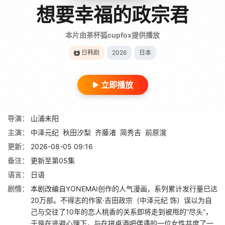
想要幸福的政宗君
本片由茶杯狐cupfox提供播放
日韩剧
2026
日本
立即播放
导演：
山浦未阳
主演：
中泽元纪
秋田汐梨
齐藤渚
简秀吉
前原滉
更新：
2026-08-05 09:16
备注：
更新至第05集
语言：
日语
剧情：
本剧改编自YONEMAI创作的人气漫画，系列累计发行量已达
20万部。不得志的作家·吉田政宗（中泽元纪 饰）误以为自
己与交往了10年的恋人桃香的关系即将走到被甩的“尽头”，
于是在逃避心理下，与在拼桌酒吧偶遇的一位女性共度了一