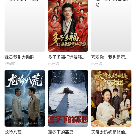
裁员裁到大动脉
多子多福打造最强修仙家族
喜欢你，我也是第一部
已完结
已完结
已完结
龙吟八荒
凛冬下的罪恶
天降太奶奶是修仙老祖