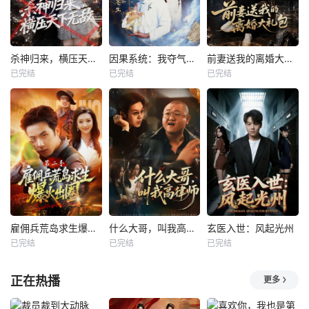
杀神归来，横压天下无敌
因果系统：我夺气运救苍生
前妻送我的离婚大礼包
已完结
已完结
已完结
雇佣兵荒岛求生爆火出圈第二季
什么大哥，叫我高律师
玄医入世：风起光州
已完结
已完结
已完结
正在热播
更多