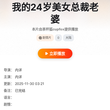
我的24岁美女总裁老
婆
本片由茶杯狐cupfox提供播放
剧情片
0
大陆
立即播放
导演：
内详
主演：
内详
更新：
2025-11-30 03:21
备注：
已完结
语言：
剧情：