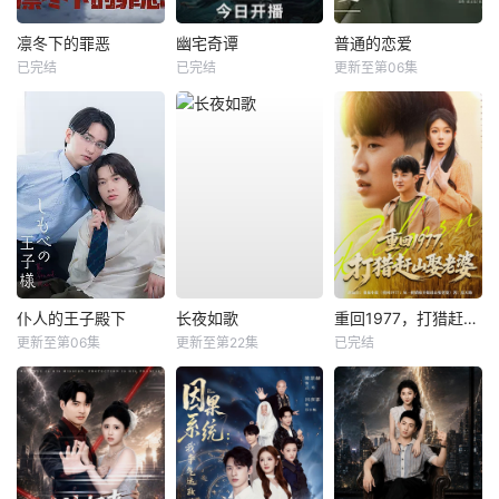
凛冬下的罪恶
幽宅奇谭
普通的恋爱
已完结
已完结
更新至第06集
仆人的王子殿下
长夜如歌
重回1977，打猎赶山娶老婆
更新至第06集
更新至第22集
已完结