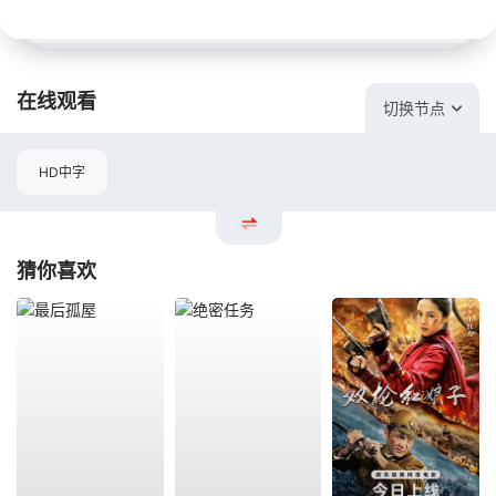
在线观看
切换节点
HD中字
猜你喜欢