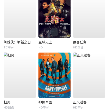
蜘蛛侠：崭新之日
至尊无上
绝密任务
TC中字
HD
HD国语
扫恶
神偷军团
正义过客
HD国语
HD中字
HD中字