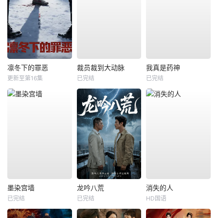
凛冬下的罪恶
裁员裁到大动脉
我真是药神
更新至第16集
已完结
已完结
墨染宫墙
龙吟八荒
消失的人
已完结
已完结
HD国语