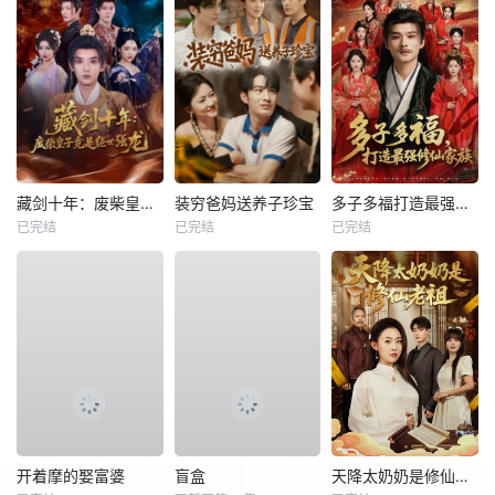
藏剑十年：废柴皇子竟是绝世强龙
装穷爸妈送养子珍宝
多子多福打造最强修仙家族
已完结
已完结
已完结
开着摩的娶富婆
盲盒
天降太奶奶是修仙老祖