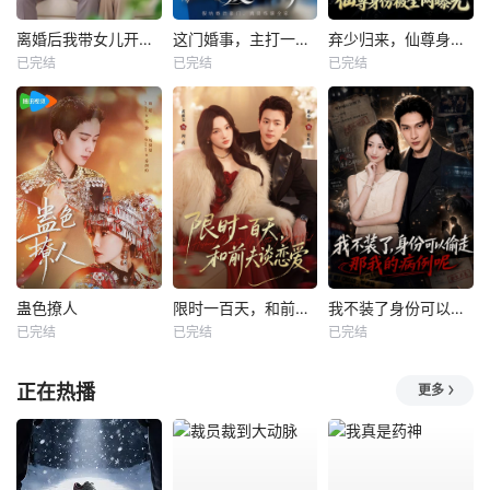
离婚后我带女儿开启新人生
这门婚事，主打一个反向饲养
弃少归来，仙尊身份被全网曝光
已完结
已完结
已完结
蛊色撩人
限时一百天，和前夫谈恋爱
我不装了身份可以偷走那我的病例呢
已完结
已完结
已完结
正在热播
更多