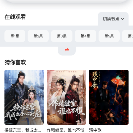
在线观看
切换节点
第1集
第2集
第3集
第4集
第5集
第
猜你喜欢
换嫁东宫，我成太子心尖宠
作精继室，谁也不惯
璜中歌