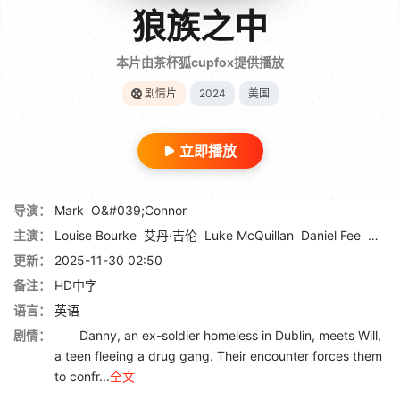
狼族之中
本片由茶杯狐cupfox提供播放
剧情片
2024
美国
立即播放
导演：
Mark
O&#039;Connor
主演：
Louise Bourke
艾丹·吉伦
Luke McQuillan
Daniel Fee
Hele
更新：
2025-11-30 02:50
备注：
HD中字
语言：
英语
剧情：
Danny, an ex-soldier homeless in Dublin, meets Will,
a teen fleeing a drug gang. Their encounter forces them
to confr...
全文