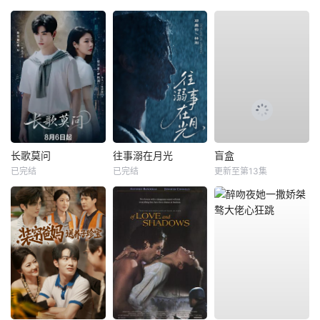
长歌莫问
往事溺在月光
盲盒
已完结
已完结
更新至第13集