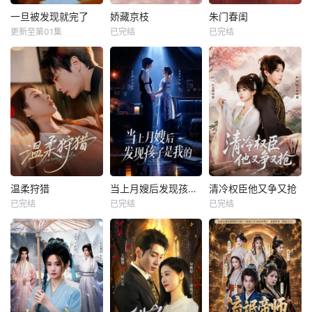
一旦被发现就完了
娇藏京枝
朱门春闺
更新至第01集
已完结
已完结
温柔狩猎
当上月嫂后发现孩子是我的
清冷权臣他又争又抢
已完结
已完结
已完结