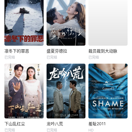
凛冬下的罪恶
盛夏芬德拉
裁员裁到大动脉
已完结
已完结
已完结
下山乱红尘
龙吟八荒
羞耻2011
已完结
已完结
HD