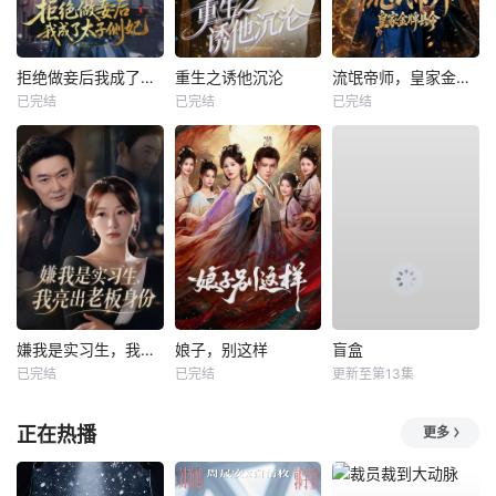
拒绝做妾后我成了太子侧妃
重生之诱他沉沦
流氓帝师，皇家金牌县令
已完结
已完结
已完结
嫌我是实习生，我亮出老板身份
娘子，别这样
盲盒
已完结
已完结
更新至第13集
正在热播
更多