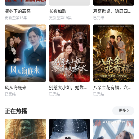
凛冬下的罪恶
长夜如歌
寿宴掀桌，隐忍四年我封神
更新至第16集
更新至第18集
已完结
风从海底来
别惹大小姐，她靠山是哮天犬
八朵金花有福，六零猎户爹进山挖宝藏
已完结
已完结
已完结
正在热播
更多