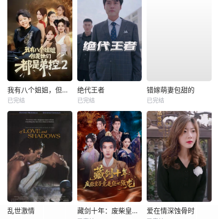
我有八个姐姐，但是他们都是弟控2
绝代王者
错嫁萌妻包甜的
已完结
已完结
已完结
乱世激情
藏剑十年：废柴皇子竟是绝世强龙
爱在情深蚀骨时