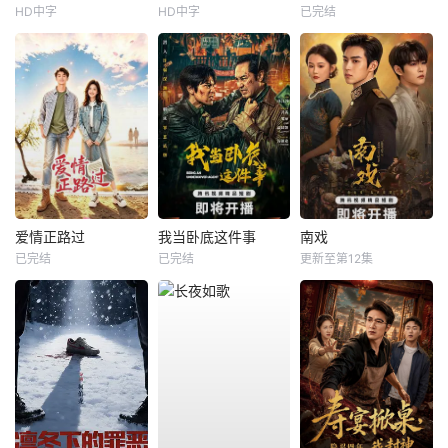
HD中字
HD中字
已完结
爱情正路过
我当卧底这件事
南戏
已完结
已完结
更新至第12集