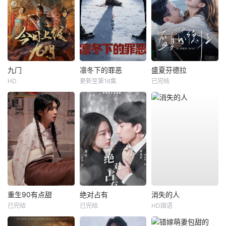
九门
凛冬下的罪恶
盛夏芬德拉
HD
更新至第16集
已完结
重生90有点甜
绝对占有
消失的人
已完结
已完结
HD国语