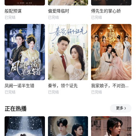
般配预谋
偏爱降临时
傅先生的掌心娇
已完结
已完结
已完结
凤阙一诺半生错
秦爷，领个证先
我家娘子，不对劲第四季
已完结
已完结
已完结
正在热播
更多