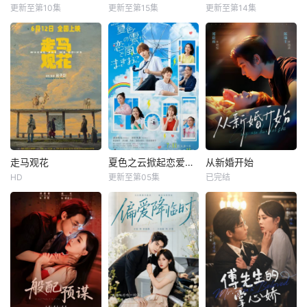
更新至第10集
更新至第15集
更新至第14集
走马观花
夏色之云掀起恋爱与风暴
从新婚开始
HD
更新至第05集
已完结