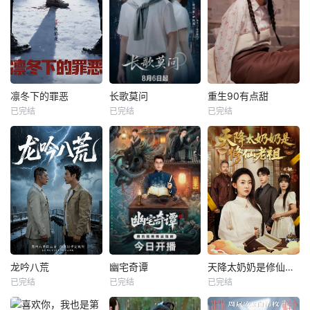
凛冬下的罪恶
长歌莫问
重生90有点甜
已完结
已完结
已完结
龙吟八荒
幽宅奇谭
天降太奶奶是修仙老祖
已完结
已完结
已完结