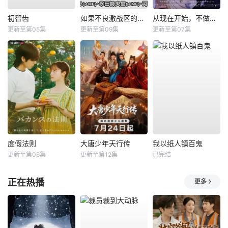
初智齿
如果不良激战区的四天王转生成了偶像团体？
从现在开始，不做朋友了吧。
更新至第05集
更新至第09集
更新至第07集
度假法则
大唐少年天行传
我以纸人镇百鬼
更新至第06集
更新至第12集
已完结
正在热播
更多