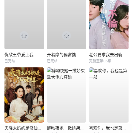
仇敌王爷爱上我
开着摩的娶富婆
老公要求我去出轨
已完结
已完结
更新至第05集
天降太奶奶是修仙老祖
醉吻夜她一撒娇桀骜大佬心狂跳
喜欢你，我也是第一部