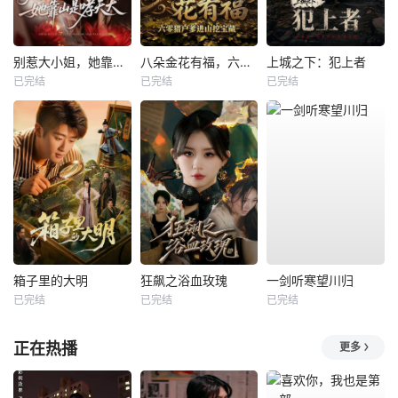
别惹大小姐，她靠山是哮天犬
八朵金花有福，六零猎户爹进山挖宝藏
上城之下：犯上者
已完结
已完结
已完结
箱子里的大明
狂飙之浴血玫瑰
一剑听寒望川归
已完结
已完结
已完结
正在热播
更多