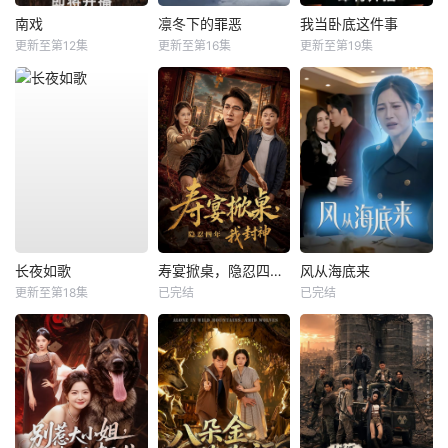
南戏
凛冬下的罪恶
我当卧底这件事
更新至第12集
更新至第16集
更新至第19集
长夜如歌
寿宴掀桌，隐忍四年我封神
风从海底来
更新至第18集
已完结
已完结