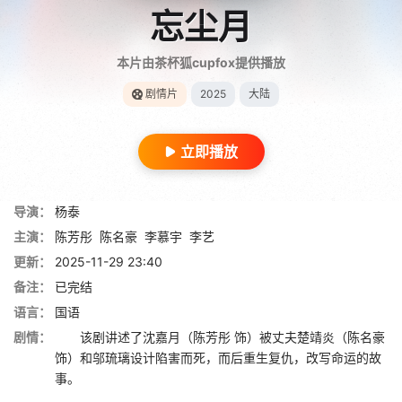
忘尘月
本片由茶杯狐cupfox提供播放
剧情片
2025
大陆
立即播放
导演：
杨泰
主演：
陈芳彤
陈名豪
李慕宇
李艺
更新：
2025-11-29 23:40
备注：
已完结
语言：
国语
剧情：
该剧讲述了沈嘉月（陈芳彤 饰）被丈夫楚靖炎（陈名豪
饰）和邬琉璃设计陷害而死，而后重生复仇，改写命运的故
事。