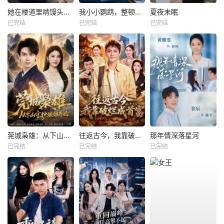
她在楼道里啃馒头，我不忍了
我小小鹦鹉，整顿职场一把好手
夏夜未眠
已完结
已完结
已完结
莞城枭雄：从下山守护姐姐开始
往返古今，我靠破烂成首富
那年情深落星河
已完结
已完结
已完结