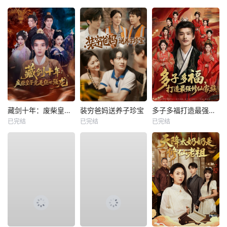
藏剑十年：废柴皇子竟是绝世强龙
装穷爸妈送养子珍宝
多子多福打造最强修仙家族
已完结
已完结
已完结