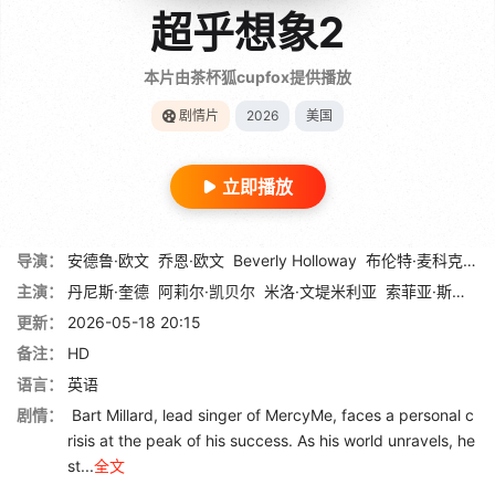
超乎想象2
本片由茶杯狐cupfox提供播放
剧情片
2026
美国
立即播放
导演：
安德鲁·欧文
乔恩·欧文
Beverly Holloway
布伦特·麦科克尔
主演：
丹尼斯·奎德
阿莉尔·凯贝尔
米洛·文堤米利亚
索菲亚·斯凯尔顿
更新：
2026-05-18 20:15
备注：
HD
语言：
英语
剧情：
Bart Millard, lead singer of MercyMe, faces a personal c
risis at the peak of his success. As his world unravels, he
st...
全文