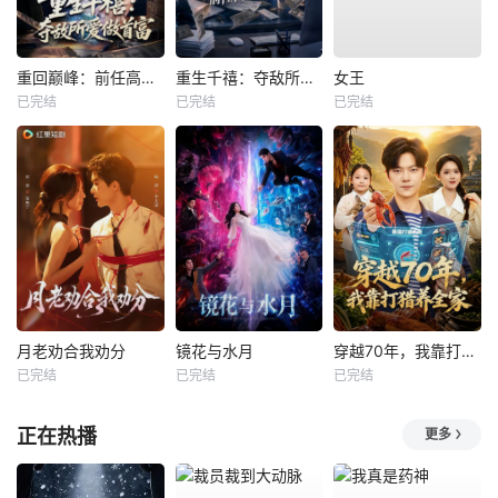
重回巅峰：前任高攀不起
重生千禧：夺敌所爱做首富
女王
已完结
已完结
已完结
月老劝合我劝分
镜花与水月
穿越70年，我靠打猎养全家
已完结
已完结
已完结
正在热播
更多