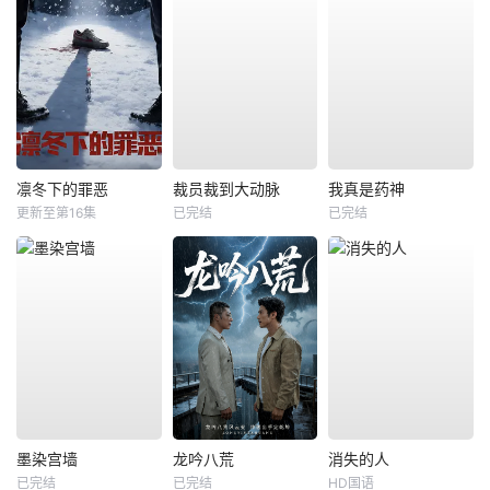
凛冬下的罪恶
裁员裁到大动脉
我真是药神
更新至第16集
已完结
已完结
墨染宫墙
龙吟八荒
消失的人
已完结
已完结
HD国语