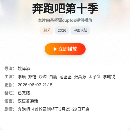
奔跑吧第十季
本片由茶杯狐cupfox提供播放
综艺
2026
中国大陆
立即播放
导演：
姚译添
主演：
李晨
郑恺
沙溢
白鹿
范丞丞
张真源
孟子义
李昀锐
更新：
2026-08-07 21:15
备注：
已完结
语言：
汉语普通话
剧情：
奔跑吧14首轮录制将于3月25-29日开启