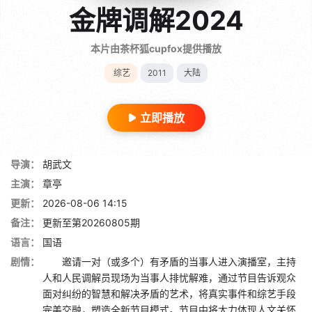
金牌调解2024
本片由茶杯狐cupfox提供播放
综艺
2011
大陆
立即播放
导演：
胡武文
主演：
章亭
更新：
2026-08-06 14:15
备注：
更新至第20260805期
语言：
国语
剧情：
邀请一对（或多个）有矛盾的当事人进入演播室，主持
人和人民调解员现场为当事人排忧解难，通过节目告诉观众
面对纠纷的智慧和解决矛盾的艺术，将真实事件和综艺手段
完美交融，塑造全新节目模式。节目中将大力体现人文关怀