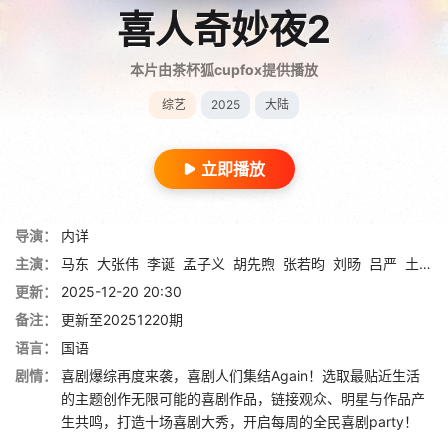
喜人奇妙夜2
本片由茶杯狐cupfox提供播放
综艺
2025
大陆
立即播放
导演：
内详
主演：
马东
大张伟
李诞
孟子义
胡先煦
张若昀
刘旸
吕严
土豆
更新：
2025-12-20 20:30
备注：
更新至20251220期
语言：
国语
剧情：
喜剧爆综再度来袭，喜剧人们集结Again！选取最贴近生活
的主题创作无限可能的喜剧作品，链接观众、明星与作品产
生共鸣，打造十场喜剧大秀，开启每周的全民喜剧party！