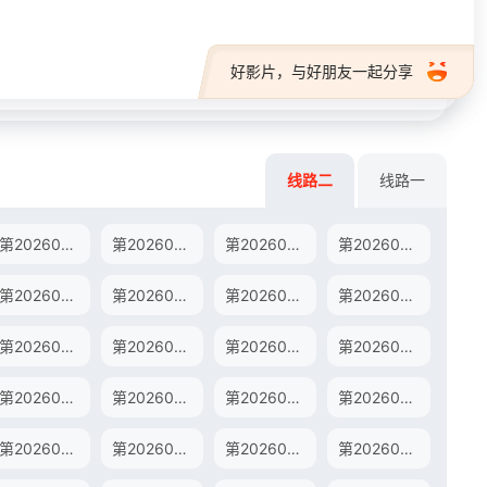
好影片，与好朋友一起分享
线路二
线路一
第20260610期下
第20260610期上纯享
第20260610期下纯享
第20260611期
第20260617期下
第20260617期纯享上
第20260617期纯享下
第20260618期
第20260623期
第20260624期上
第20260624期下
第20260624期纯享上
第20260630期
第20260701期上
第20260701期下
第20260701期纯享上
第20260705期
第20260706期
第20260707期
第20260708期上