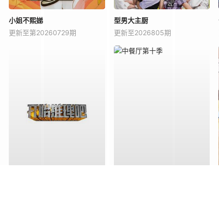
小姐不熙娣
型男大主厨
更新至第20260729期
更新至2026805期
开始推理吧
中餐厅第十季
已完结
更新至第20260806期