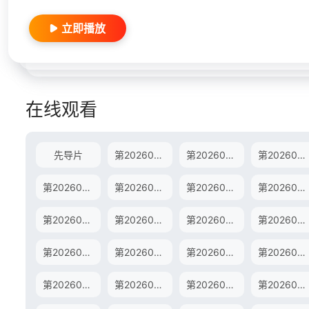
立即播放
在线观看
先导片
第20260603期上
第20260603期中
第20260604期下
第20260611期纯享
第20260611期抢先
第20260612期上
第20260612期下
第20260618期纯享
第20260618期抢先
第20260619期上
第20260619期下
第20260624期纯享下
第20260625期上
第20260625期下
第20260625期抢先
第20260701期纯享下
第20260702期上
第20260702期下
第20260702期纯享上