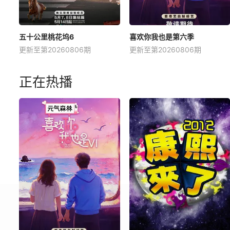
五十公里桃花坞6
喜欢你我也是第六季
更新至第20260806期
更新至第20260806期
正在热播