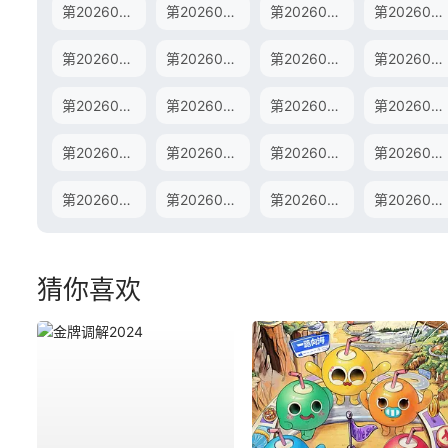
第20260708期下
第20260708期纯享上
第20260708期纯享下
第20260709期
第20260715期下
第20260715期纯享上
第20260715期纯享下
第20260716期上
第20260721期
第20260722期上
第20260722期下
第20260723期抢先
第20260729期下
第20260729期纯享上
第20260729期纯享下
第20260730期上
第20260803期
第20260804期
第20260805期上
第20260805期下
猜你喜欢