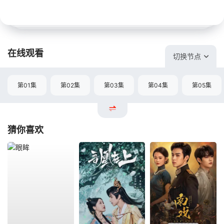
在线观看
切换节点
第01集
第02集
第03集
第04集
第05集
猜你喜欢