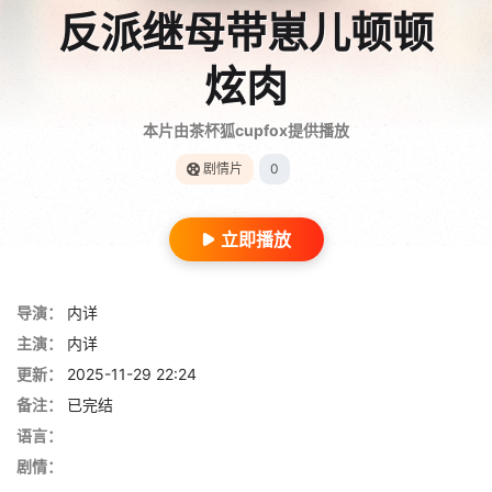
反派继母带崽儿顿顿
炫肉
本片由茶杯狐cupfox提供播放
剧情片
0
立即播放
导演：
内详
主演：
内详
更新：
2025-11-29 22:24
备注：
已完结
语言：
剧情：