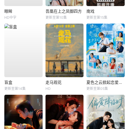
眼眸
吾凰在上之凤御四方
南戏
HD中字
更新至第10集
更新至第15集
盲盒
走马观花
夏色之云掀起恋爱与风暴
更新至第14集
HD
更新至第05集