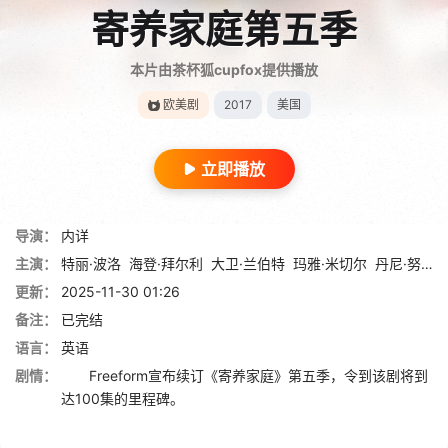
寄养家庭第五季
本片由茶杯狐cupfox提供播放
欧美剧
2017
美国
立即播放
导演：
内详
主演：
特丽·波洛
海登·拜尔利
大卫·兰伯特
玛雅·米切尔
丹尼·努齐
更新：
2025-11-30 01:26
备注：
已完结
语言：
英语
剧情：
Freeform宣布续订《寄养家庭》第五季，令到该剧将到
达100集的里程碑。