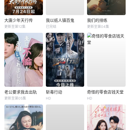
大唐少年天行传
我以纸人镇百鬼
我们的排练
更新至第12集
已完结
更新至第04集
老公要求我去出轨
斩毒行动
奇怪的零食店钱天堂
更新至第05集
HD
HD