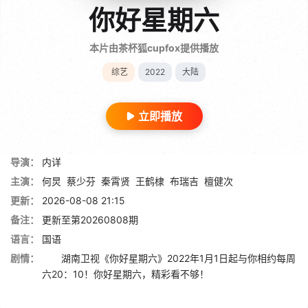
你好星期六
本片由茶杯狐cupfox提供播放
综艺
2022
大陆
立即播放
导演：
内详
主演：
何炅
蔡少芬
秦霄贤
王鹤棣
布瑞吉
檀健次
更新：
2026-08-08 21:15
备注：
更新至第20260808期
语言：
国语
剧情：
湖南卫视《你好星期六》2022年1月1日起与你相约每周
六20：10！你好星期六，精彩看不够！