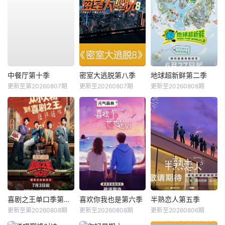
中餐厅第十季
密室大逃脱第八季
地球超新鲜第二季
更新至第20260807期
更新至20260807期
更新至20260808期
喜剧之王单口季第三季
喜欢你我也是第六季
半熟恋人第五季
更新至第20260808期
更新至20260808期
更新至20260806期