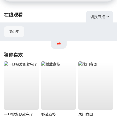
在线观看
切换节点
第01集
猜你喜欢
一旦被发现就完了
娇藏京枝
朱门春闺