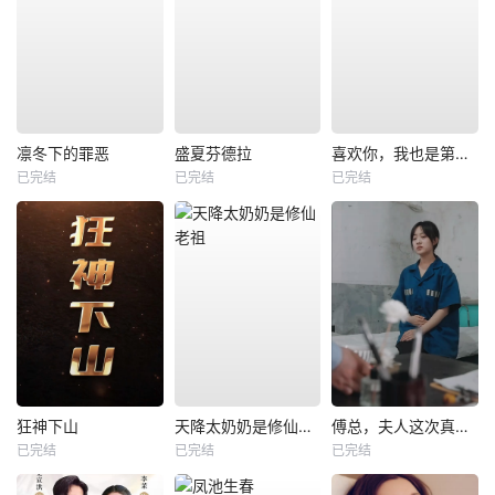
凛冬下的罪恶
盛夏芬德拉
喜欢你，我也是第一部
已完结
已完结
已完结
狂神下山
天降太奶奶是修仙老祖
傅总，夫人这次真的死了
已完结
已完结
已完结