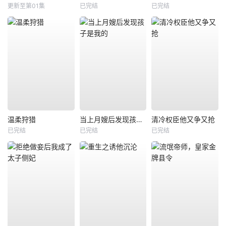
更新至第01集
已完结
已完结
温柔狩猎
当上月嫂后发现孩子是我的
清冷权臣他又争又抢
已完结
已完结
已完结