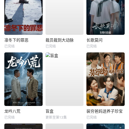
凛冬下的罪恶
裁员裁到大动脉
长歌莫问
已完结
已完结
已完结
龙吟八荒
盲盒
装穷爸妈送养子珍宝
已完结
更新至第13集
已完结