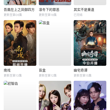
吾凰在上之凤御四方
凛冬下的罪恶
其实不是重逢
更新至第06集
更新至第18集
已完结
南戏
盲盒
幽宅奇谭
更新至第13集
更新至第12集
更新至第15集