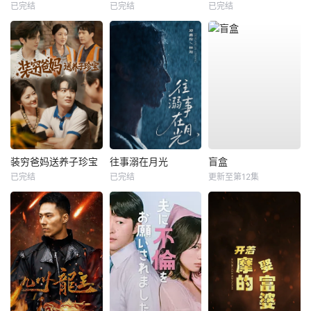
已完结
已完结
已完结
装穷爸妈送养子珍宝
往事溺在月光
盲盒
已完结
已完结
更新至第12集