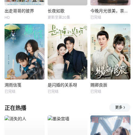
出走哥哥的彼界
长夜如歌
今晚月光很美，茶香四溢
HD
更新至第20集
已完结
溯雨信笺
是闪婚的关系呀
赐卿良辰
已完结
已完结
已完结
正在热播
更多